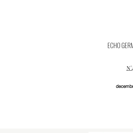
ECHO GERM
N°
decembr