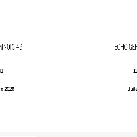
INOIS 43
ECHO GE
41
n
e 2026
Juill
L'ÉCHO GERMINOIS