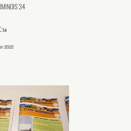
RMINOIS 34
°34
er 2022