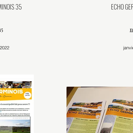
INOIS 35
ECHO GE
35
n
t 2022
janvi