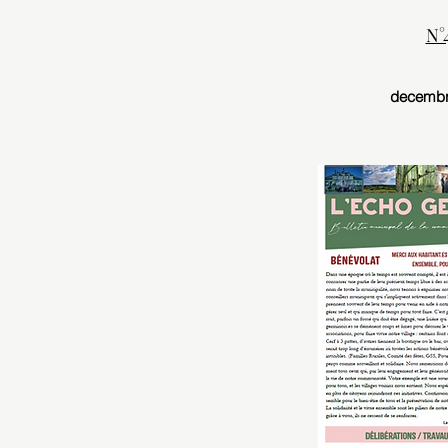
N°
decembr