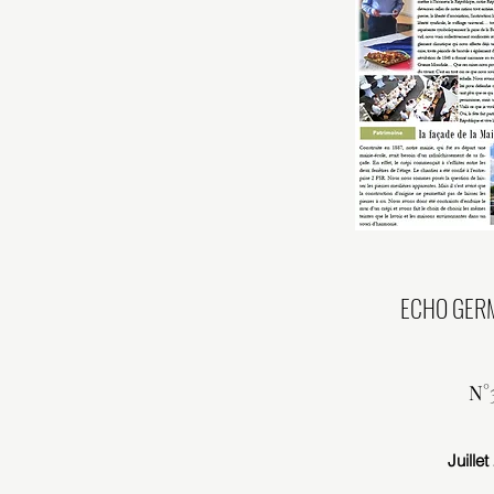
ECHO GERM
N°
Juille