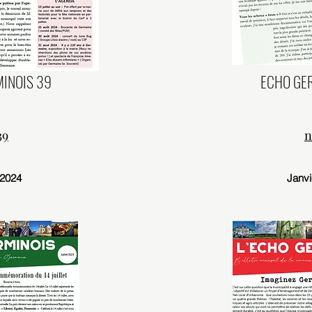
INOIS 39
ECHO GE
39
n
t 2024
Janvi