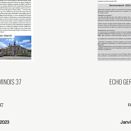
INOIS 37
ECHO GE
37
n
t 2023
Janvi