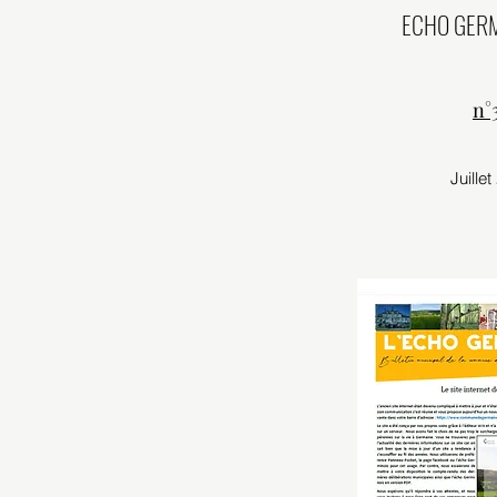
ECHO GERM
n°
Juille