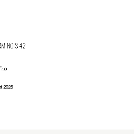
RMINOIS 42
°40
et 2026