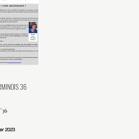
RMINOIS 36
°36
er 2023