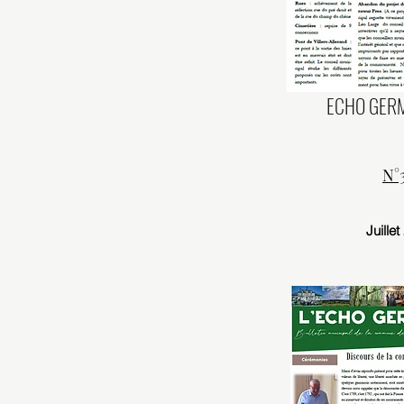
ECHO GERM
N°
Juille