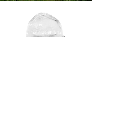
PERMANENCE DU MAIRE
Sur rendez-vous,
le samedi matin de 9h à 12h.
Prendre rendez-vous via le
secrétariat au
0326528881
ou par
mail (
mairie-germaine@wanadoo.fr
)
Vous souhaitez en savoir plus sur nos
services ? Contactez-nous dès aujourd'hui.
Contactez-nous