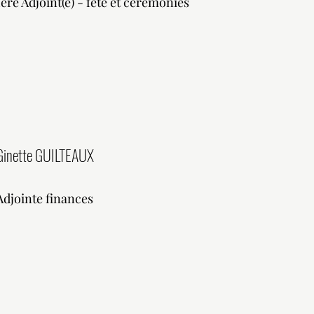
1ere Adjoint(e) - fete et cérémonies
Ginette GUILTEAUX
Adjointe finances