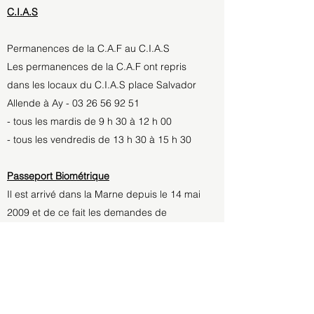
C.I.A.S
Permanences de la C.A.F au C.I.A.S
Les permanences de la C.A.F ont repris
dans les locaux du C.I.A.S place Salvador
Allende à Ay - 03 26 56 92 51
- tous les mardis de 9 h 30 à 12 h 00
- tous les vendredis de 13 h 30 à 15 h 30
Passeport Biométrique
Il est arrivé dans la Marne depuis le 14 mai
2009 et de ce fait les demandes de
passeport ne pourront plus être reçues en
Mairie de Champillon mais principalement
dans les mairies de : Epernay, Sézanne,
Tours-sur Marne, Dormans, Montmirail,
Fère-Champenoise.